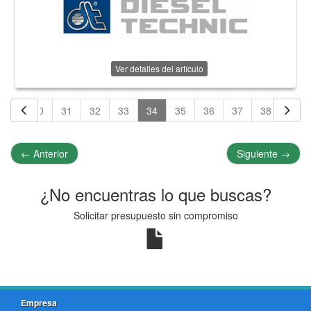
Ver detalles del artículo
29
30
31
32
33
34
35
36
37
38
39
←
Anterior
Siguiente
→
¿No encuentras lo que buscas?
Solicitar presupuesto sin compromiso
Empresa