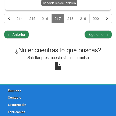
Ver detalles del artículo
213
214
215
216
217
218
219
220
221
←
Anterior
Siguiente
→
¿No encuentras lo que buscas?
Solicitar presupuesto sin compromiso
Empresa
Contacto
Localización
Fabricantes