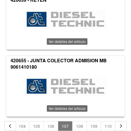
Ver detalles del artículo
420655 - JUNTA COLECTOR ADMISION MB
9061410180
Ver detalles del artículo
103
104
105
106
107
108
109
110
111