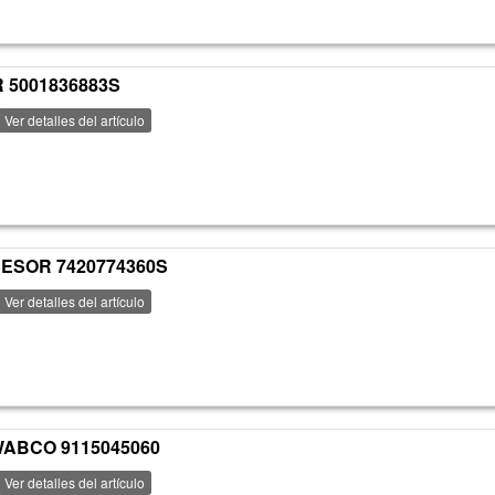
 5001836883S
Ver detalles del artículo
ESOR 7420774360S
Ver detalles del artículo
WABCO 9115045060
Ver detalles del artículo