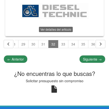
Ver detalles del artículo
27
28
29
30
31
32
33
34
35
36
37
←
Anterior
Siguiente
→
¿No encuentras lo que buscas?
Solicitar presupuesto sin compromiso