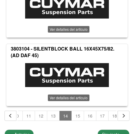
Ver detalles del artículo
3803104 - SILENTBLOCK BALL 16X45X75/82.
(AD DAF 45)
Ver detalles del artículo
9
10
11
12
13
14
15
16
17
18
19