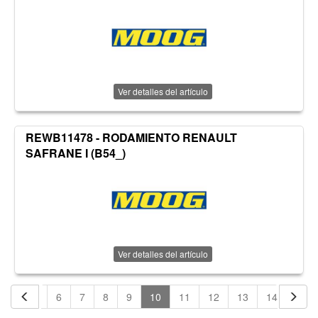
Ver detalles del artículo
REWB11478 - RODAMIENTO RENAULT
SAFRANE I (B54_)
Ver detalles del artículo
4
5
6
7
8
9
10
11
12
13
14