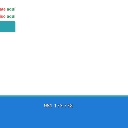
rate
aquí
miso
aquí
981 173 772