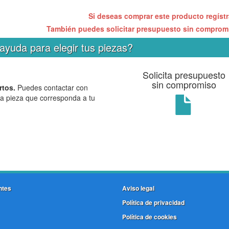
Si deseas comprar este producto regíst
También puedes solicitar presupuesto sin compro
ayuda para elegir tus piezas?
Solicita presupuesto
sin compromiso
rtos.
Puedes contactar con
la pieza que corresponda a tu
ntes
Aviso legal
Política de privacidad
Política de cookies