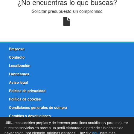
¿No encuentras lo que buscas?
Solicitar presupuesto sin compromiso
Empresa
Contacto
Localización
Fabricantes
Aviso legal
Política de privacidad
Política de cookies
Condiciones generales de compra
Cambios y devoluciones
Utilizamos cookies propias y de terceros para fines analíticos y para mejorar
nuestros servicios en base a un perfil elaborado a partir de tus hábitos de
981 173 772
navegación (por ejemplo, páginas visitadas). Haz clic
aquí
para más