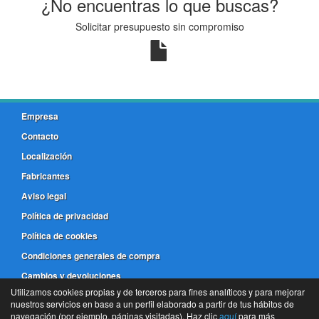
¿No encuentras lo que buscas?
Solicitar presupuesto sin compromiso
Empresa
Contacto
Localización
Fabricantes
Aviso legal
Política de privacidad
Política de cookies
Condiciones generales de compra
Cambios y devoluciones
Utilizamos cookies propias y de terceros para fines analíticos y para mejorar
nuestros servicios en base a un perfil elaborado a partir de tus hábitos de
981 173 772
navegación (por ejemplo, páginas visitadas). Haz clic
aquí
para más