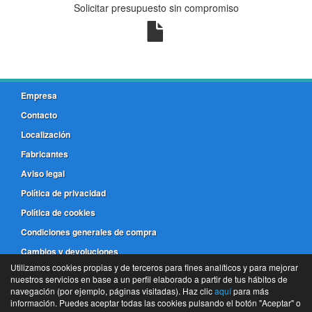
Solicitar presupuesto sin compromiso
Empresa
Contacto
Localización
Fabricantes
Aviso legal
Política de privacidad
Política de cookies
Condiciones generales de compra
Cambios y devoluciones
Utilizamos cookies propias y de terceros para fines analíticos y para mejorar
nuestros servicios en base a un perfil elaborado a partir de tus hábitos de
981 173 772
navegación (por ejemplo, páginas visitadas). Haz clic
aquí
para más
información. Puedes aceptar todas las cookies pulsando el botón "Aceptar" o
©
Frenos Coruña
- 2026 -
Tienda online de recambios de Gira