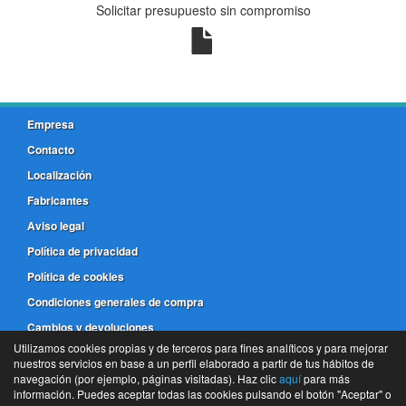
Solicitar presupuesto sin compromiso
Empresa
Contacto
Localización
Fabricantes
Aviso legal
Política de privacidad
Política de cookies
Condiciones generales de compra
Cambios y devoluciones
Utilizamos cookies propias y de terceros para fines analíticos y para mejorar
nuestros servicios en base a un perfil elaborado a partir de tus hábitos de
981 173 772
navegación (por ejemplo, páginas visitadas). Haz clic
aquí
para más
información. Puedes aceptar todas las cookies pulsando el botón "Aceptar" o
©
Frenos Coruña
- 2026 -
Tienda online de recambios de Gira