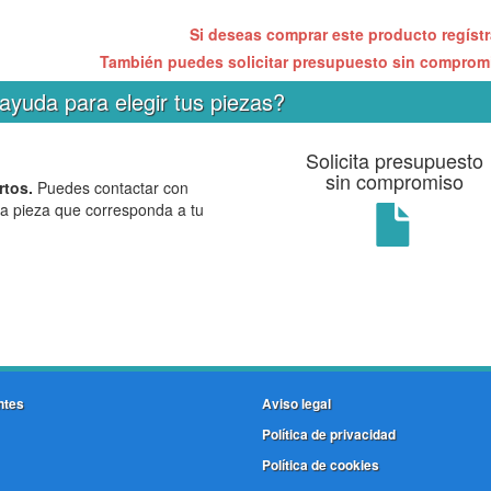
Si deseas comprar este producto regíst
También puedes solicitar presupuesto sin compro
ayuda para elegir tus piezas?
Solicita presupuesto
sin compromiso
rtos.
Puedes contactar con
la pieza que corresponda a tu
ntes
Aviso legal
Política de privacidad
Política de cookies