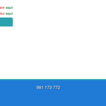
rate
aquí
miso
aquí
981 173 772