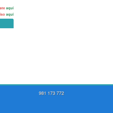
rate
aquí
miso
aquí
981 173 772