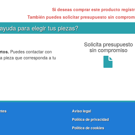
Si deseas comprar este producto regíst
También puedes solicitar presupuesto sin compro
ayuda para elegir tus piezas?
Solicita presupuesto
sin compromiso
rtos.
Puedes contactar con
la pieza que corresponda a tu
ntes
Aviso legal
Política de privacidad
Política de cookies