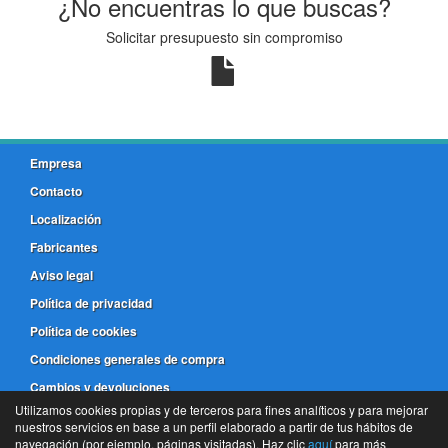
¿No encuentras lo que buscas?
Solicitar presupuesto sin compromiso
Empresa
Contacto
Localización
Fabricantes
Aviso legal
Política de privacidad
Política de cookies
Condiciones generales de compra
Cambios y devoluciones
Utilizamos cookies propias y de terceros para fines analíticos y para mejorar
nuestros servicios en base a un perfil elaborado a partir de tus hábitos de
981 173 772
navegación (por ejemplo, páginas visitadas). Haz clic
aquí
para más