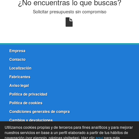
¿No encuentras lo que buscas?
Solicitar presupuesto sin compromiso
Empresa
Contacto
Localización
Fabricantes
Aviso legal
Política de privacidad
Política de cookies
Condiciones generales de compra
Cambios y devoluciones
Utilizamos cookies propias y de terceros para fines analíticos y para mejorar
nuestros servicios en base a un perfil elaborado a partir de tus hábitos de
981 173 772
navegación (por ejemplo, páginas visitadas). Haz clic
aquí
para más