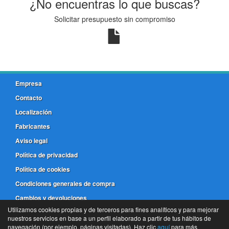
¿No encuentras lo que buscas?
Solicitar presupuesto sin compromiso
Empresa
Contacto
Localización
Fabricantes
Aviso legal
Política de privacidad
Política de cookies
Condiciones generales de compra
Cambios y devoluciones
Utilizamos cookies propias y de terceros para fines analíticos y para mejorar
nuestros servicios en base a un perfil elaborado a partir de tus hábitos de
981 173 772
navegación (por ejemplo, páginas visitadas). Haz clic
aquí
para más