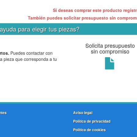
Si deseas comprar este producto regíst
También puedes solicitar presupuesto sin compro
ayuda para elegir tus piezas?
Solicita presupuesto
sin compromiso
rtos.
Puedes contactar con
la pieza que corresponda a tu
ntes
Aviso legal
Política de privacidad
Política de cookies