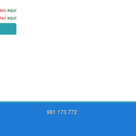
rate
aquí
miso
aquí
981 173 772