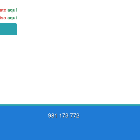
rate
aquí
miso
aquí
981 173 772