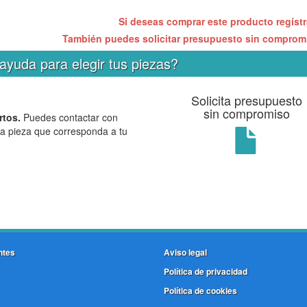
Si deseas comprar este producto regíst
También puedes solicitar presupuesto sin compro
ayuda para elegir tus piezas?
Solicita presupuesto
sin compromiso
rtos.
Puedes contactar con
la pieza que corresponda a tu
ntes
Aviso legal
Política de privacidad
Política de cookies