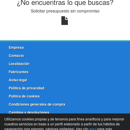
¿No encuentras lo que buscas?
Solicitar presupuesto sin compromiso
Empresa
Contacto
Localización
Fabricantes
Aviso legal
Política de privacidad
Política de cookies
Condiciones generales de compra
Cambios y devoluciones
Utilizamos cookies propias y de terceros para fines analíticos y para mejorar
nuestros servicios en base a un perfil elaborado a partir de tus hábitos de
981 173 772
navegación (por ejemplo, páginas visitadas). Haz clic
aquí
para más