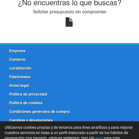
¿No encuentras lo que buscas?
Solicitar presupuesto sin compromiso
Empresa
Contacto
Localización
Fabricantes
Aviso legal
Política de privacidad
Política de cookies
Condiciones generales de compra
Cambios y devoluciones
Utilizamos cookies propias y de terceros para fines analíticos y para mejorar
nuestros servicios en base a un perfil elaborado a partir de tus hábitos de
981 173 772
navegación (por ejemplo, páginas visitadas). Haz clic
aquí
para más