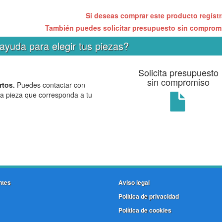
Si deseas comprar este producto regíst
También puedes solicitar presupuesto sin compro
ayuda para elegir tus piezas?
Solicita presupuesto
sin compromiso
rtos.
Puedes contactar con
la pieza que corresponda a tu
ntes
Aviso legal
Política de privacidad
Política de cookies