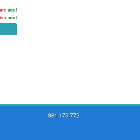
rate
aquí
miso
aquí
981 173 772