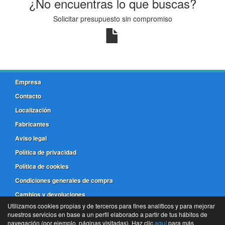
¿No encuentras lo que buscas?
Solicitar presupuesto sin compromiso
Empresa
Contacto
Localización
Fabricantes
Aviso legal
Política de privacidad
Política de cookies
Condiciones generales de compra
Cambios y devoluciones
Utilizamos cookies propias y de terceros para fines analíticos y para mejorar
nuestros servicios en base a un perfil elaborado a partir de tus hábitos de
981 173 772
navegación (por ejemplo, páginas visitadas). Haz clic
aquí
para más