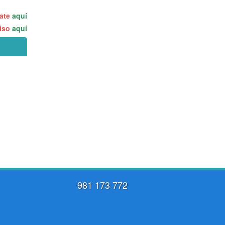
rate
aquí
miso
aquí
981 173 772