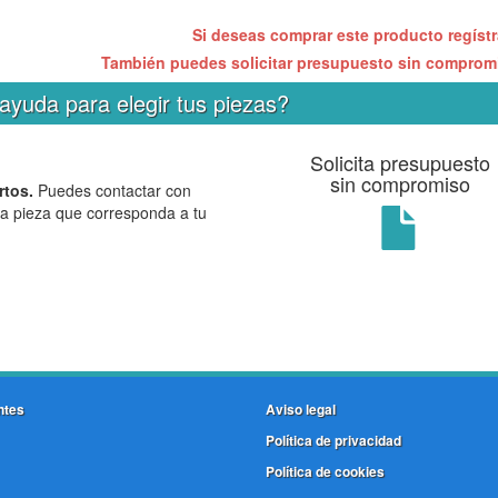
Si deseas comprar este producto regíst
También puedes solicitar presupuesto sin compro
ayuda para elegir tus piezas?
Solicita presupuesto
sin compromiso
rtos.
Puedes contactar con
la pieza que corresponda a tu
ntes
Aviso legal
Política de privacidad
Política de cookies