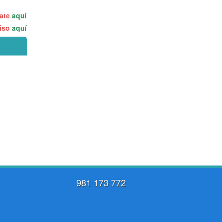
rate
aquí
miso
aquí
981 173 772