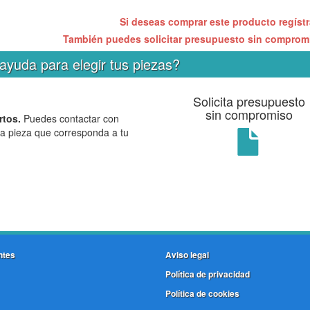
Si deseas comprar este producto regíst
También puedes solicitar presupuesto sin compro
ayuda para elegir tus piezas?
Solicita presupuesto
sin compromiso
rtos.
Puedes contactar con
la pieza que corresponda a tu
ntes
Aviso legal
Política de privacidad
Política de cookies