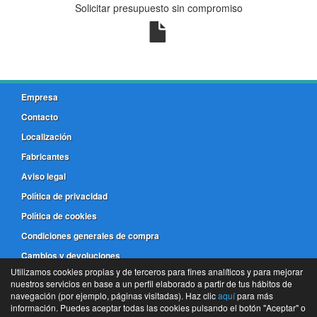
Solicitar presupuesto sin compromiso
Empresa
Contacto
Localización
Fabricantes
Aviso legal
Política de privacidad
Política de cookies
Condiciones generales de compra
Cambios y devoluciones
Utilizamos cookies propias y de terceros para fines analíticos y para mejorar
nuestros servicios en base a un perfil elaborado a partir de tus hábitos de
981 173 772
navegación (por ejemplo, páginas visitadas). Haz clic
aquí
para más
información. Puedes aceptar todas las cookies pulsando el botón "Aceptar" o
©
Frenos Coruña
- 2026 -
Tienda online de recambios de Gira