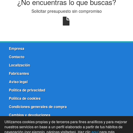
¿No encuentras lo que buscas?
Solicitar presupuesto sin compromiso
Empresa
Contacto
Localización
Fabricantes
Aviso legal
Política de privacidad
Política de cookies
Condiciones generales de compra
Cambios y devoluciones
Utilizamos cookies propias y de terceros para fines analíticos y para mejorar
nuestros servicios en base a un perfil elaborado a partir de tus hábitos de
981 173 772
navegación (por ejemplo, páginas visitadas). Haz clic
aquí
para más