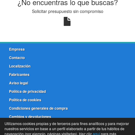
¿No encuentras lo que buscas?
Solicitar presupuesto sin compromiso
Empresa
Contacto
Localización
Fabricantes
Aviso legal
Política de privacidad
Política de cookies
Condiciones generales de compra
Cambios y devoluciones
Utilizamos cookies propias y de terceros para fines analíticos y para mejorar
nuestros servicios en base a un perfil elaborado a partir de tus hábitos de
981 173 772
navegación (por ejemplo, páginas visitadas). Haz clic
aquí
para más