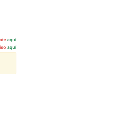
rate
aquí
miso
aquí