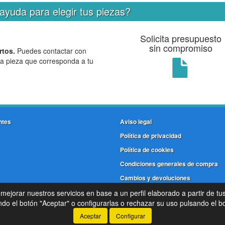
ayuda para elegir tus piezas?
Solicita presupuesto
sin compromiso
rtos.
Puedes contactar con
la pieza que corresponda a tu
ntes
Aviso legal
Política de privacidad
Política de cookies
Condiciones generales de compra
Cambios y devoluciones
 mejorar nuestros servicios en base a un perfil elaborado a partir de tu
©
Frenos Coruña
- 2026 -
Tienda online de recambios de Gira
o el botón "Aceptar" o configurarlas o rechazar su uso pulsando el bo
Aceptar
Configurar